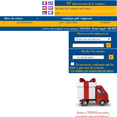
información de la compra
su carro de compra está vacio
0 €
libro de visitas
l
catálogos pdf / impresos
|
protecciones
|
serv. especiales
|
kobudo
envíe esta página a un amigo
l
AYUDA / Aviso legal / RGPD
Buscar en Kamikazeweb
Reciba Novedades
Es necesario confirmar que ha
leído y que está de acuerdo
con
política de protección de datos