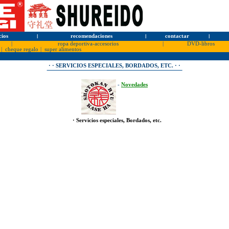
cios
l
recomendaciones
l
contactar
l
|
ropa deportiva-accesorios
|
DVD-libros
|
cheque regalo
|
super alimentos
· · SERVICIOS ESPECIALES, BORDADOS, ETC. · ·
-
Novedades
· Servicios especiales, Bordados, etc.