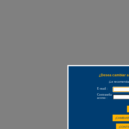
¿Desea cambiar a 
¡Le recomendam
E-mail :
Contraseña
acceso :
¡CAMBIAR
¡CONTI