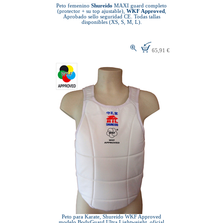
Peto femenino
Shureido
MAXI guard completo
(protector + su top ajustable),
WKF Approved
,
Aprobado sello seguridad CE. Todas tallas
disponibles (XS, S, M, L).
65,91 €
Peto para Karate, Shureido WKF Approved
modelo BodyGuard Ultra Lightweight, oficial