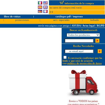
información de la compra
su carro de compra está vacio
0 €
libro de visitas
l
catálogos pdf / impresos
|
protecciones
|
serv. especiales
|
kobudo
envíe esta página a un amigo
l
AYUDA / Aviso legal / RGPD
Buscar en Kamikazeweb
Reciba Novedades
Es necesario confirmar que ha
leído y que está de acuerdo
con
política de protección de datos