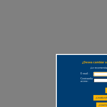
¿Desea cambiar a 
¡Le recomendam
E-mail :
Contraseña
acceso :
¡CAMBIAR
¡CONTI