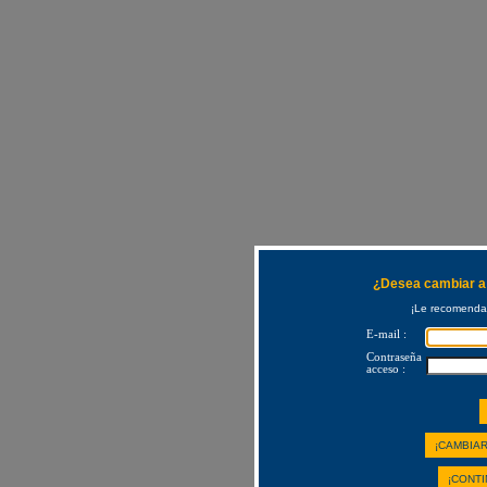
¿Desea cambiar a 
¡Le recomendam
E-mail :
Contraseña
acceso :
¡CAMBIAR
¡CONTI