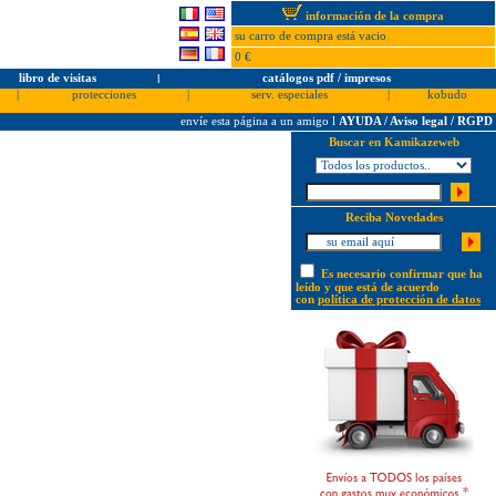
información de la compra
su carro de compra está vacio
0 €
libro de visitas
l
catálogos pdf / impresos
|
protecciones
|
serv. especiales
|
kobudo
envíe esta página a un amigo
l
AYUDA / Aviso legal / RGPD
Buscar en Kamikazeweb
Reciba Novedades
Es necesario confirmar que ha
leído y que está de acuerdo
con
política de protección de datos