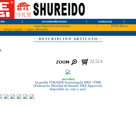
cios
l
recomendaciones
l
contactar
l
|
ropa deportiva-accesorios
|
DVD-libros
|
cheque regalo
|
super alimentos
· · D E S C R I P C I Ó N A R T Í C U L O · ·
K
22,52 €
novedad
Guantilla TOKAIDO homologada WKF / FMK
(Federación Mundial de Karate) WKF Approved,
disponible en, rojo y azul.