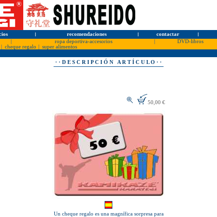
cios
l
recomendaciones
l
contactar
l
|
ropa deportiva-accesorios
|
DVD-libros
|
cheque regalo
|
super alimentos
· · D E S C R I P C I Ó N A R T Í C U L O · ·
50,00 €
Un cheque regalo es una magnífica sorpresa para