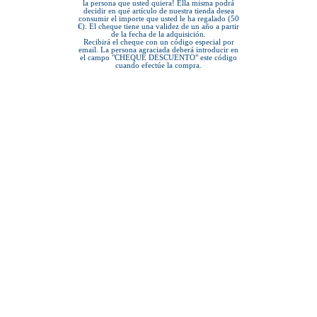
la persona que usted quiera! Ella misma podrá
decidir en qué artículo de nuestra tienda desea
consumir el importe que usted le ha regalado (50
€). El cheque tiene una validez de un año a partir
de la fecha de la adquisición.
Recibirá el cheque con un código especial por
email. La persona agraciada deberá introducir en
el campo "CHEQUE DESCUENTO" este código
cuando efectúe la compra.