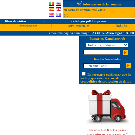
información de la compra
su carro de compra está vacio
0 €
libro de visitas
l
catálogos pdf / impresos
|
protecciones
|
serv. especiales
|
kobudo
envíe esta página a un amigo
l
AYUDA / Aviso legal / RGPD
Buscar en Kamikazeweb
Reciba Novedades
Es necesario confirmar que ha
leído y que está de acuerdo
con
política de protección de datos