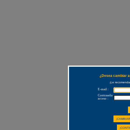
¿Desea cambiar a 
¡Le recomendam
E-mail :
Contraseña
acceso :
¡CAMBIAR
¡CONTI