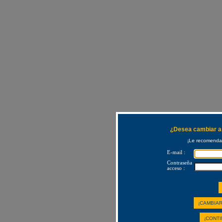
¿Desea cambiar a 
¡Le recomendam
E-mail :
Contraseña
acceso :
¡CAMBIAR
¡CONTI