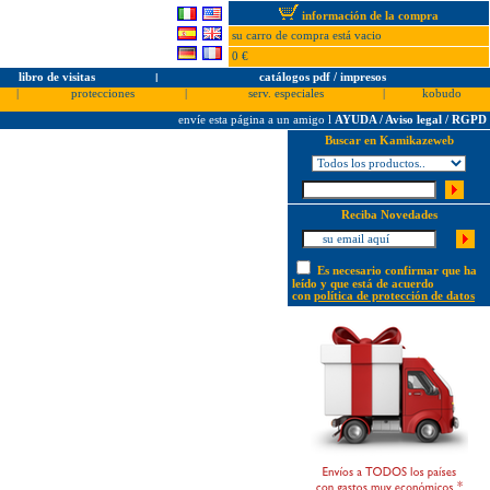
información de la compra
su carro de compra está vacio
0 €
libro de visitas
l
catálogos pdf / impresos
|
protecciones
|
serv. especiales
|
kobudo
envíe esta página a un amigo
l
AYUDA / Aviso legal / RGPD
Buscar en Kamikazeweb
Reciba Novedades
Es necesario confirmar que ha
leído y que está de acuerdo
con
política de protección de datos