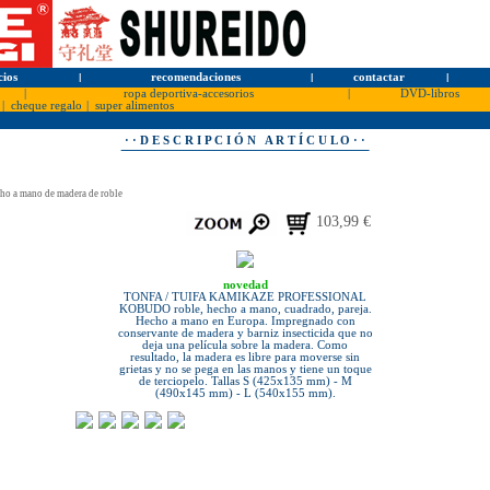
cios
l
recomendaciones
l
contactar
l
|
ropa deportiva-accesorios
|
DVD-libros
|
cheque regalo
|
super alimentos
· · D E S C R I P C I Ó N A R T Í C U L O · ·
a mano de madera de roble
103,99 €
novedad
TONFA / TUIFA KAMIKAZE PROFESSIONAL
KOBUDO roble, hecho a mano, cuadrado, pareja.
Hecho a mano en Europa. Impregnado con
conservante de madera y barniz insecticida que no
deja una película sobre la madera. Como
resultado, la madera es libre para moverse sin
grietas y no se pega en las manos y tiene un toque
de terciopelo. Tallas S (425x135 mm) - M
(490x145 mm) - L (540x155 mm).