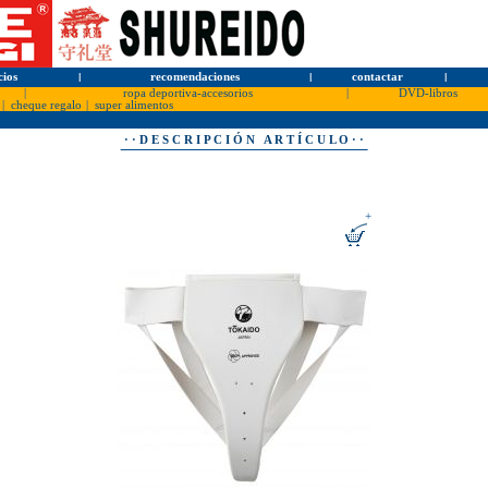
cios
l
recomendaciones
l
contactar
l
|
ropa deportiva-accesorios
|
DVD-libros
|
cheque regalo
|
super alimentos
· · D E S C R I P C I Ó N A R T Í C U L O · ·
+