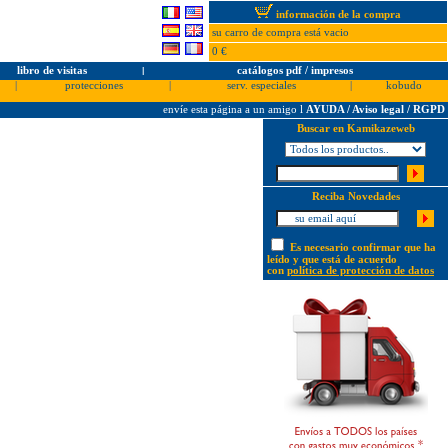
información de la compra
su carro de compra está vacio
0 €
libro de visitas
l
catálogos pdf / impresos
|
protecciones
|
serv. especiales
|
kobudo
envíe esta página a un amigo
l
AYUDA / Aviso legal / RGPD
Buscar en Kamikazeweb
Reciba Novedades
Es necesario confirmar que ha
leído y que está de acuerdo
con
política de protección de datos