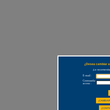
¿Desea cambiar a 
¡Le recomendam
E-mail :
Contraseña
acceso :
¡CAMBIAR
¡CONTI