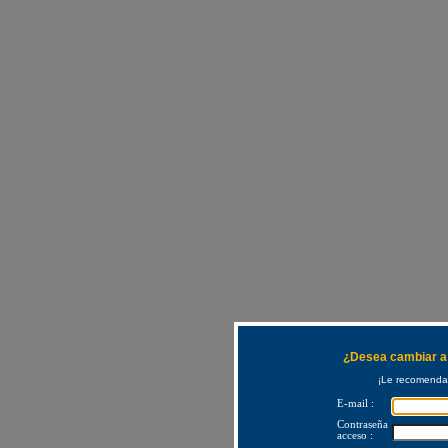
¿Desea cambiar a 
¡Le recomendam
E-mail :
Contraseña
acceso :