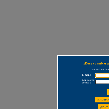
¿Desea cambiar a 
¡Le recomendam
E-mail :
Contraseña
acceso :
¡CAMBIAR
¡CONTI