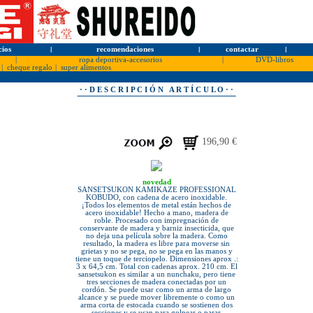
cios
l
recomendaciones
l
contactar
l
|
ropa deportiva-accesorios
|
DVD-libros
|
cheque regalo
|
super alimentos
· · D E S C R I P C I Ó N A R T Í C U L O · ·
196,90 €
novedad
SANSETSUKON KAMIKAZE PROFESSIONAL
KOBUDO, con cadena de acero inoxidable.
¡Todos los elementos de metal están hechos de
acero inoxidable! Hecho a mano, madera de
roble. Procesado con impregnación de
conservante de madera y barniz insecticida, que
no deja una película sobre la madera. Como
resultado, la madera es libre para moverse sin
grietas y no se pega, no se pega en las manos y
tiene un toque de terciopelo. Dimensiones aprox .:
3 x 64,5 cm. Total con cadenas aprox. 210 cm. El
sansetsukon es similar a un nunchaku, pero tiene
tres secciones de madera conectadas por un
cordón. Se puede usar como un arma de largo
alcance y se puede mover libremente o como un
arma corta de estocada cuando se sostienen dos
secciones y se usan para golpear o parar.