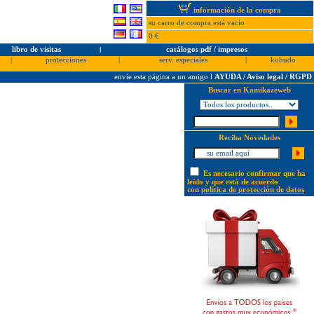
información de la compra
su carro de compra está vacio
0 €
libro de visitas
l
catálogos pdf / impresos
|
protecciones
|
serv. especiales
|
kobudo
envíe esta página a un amigo
l
AYUDA / Aviso legal / RGPD
Buscar en Kamikazeweb
Reciba Novedades
Es necesario confirmar que ha
leído y que está de acuerdo
con
política de protección de datos