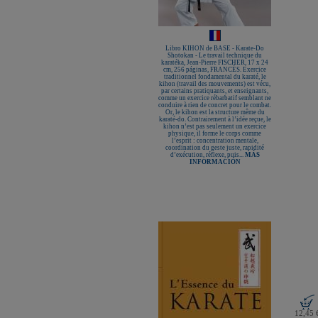
Libro KIHON de BASE - Karate-Do
Shotokan - Le travail technique du
karatéka, Jean-Pierre FISCHER, 17 x 24
cm, 256 páginas, FRANCÉS. Exercice
traditionnel fondamental du karaté, le
kihon (travail des mouvements) est vécu,
par certains pratiquants, et enseignants,
comme un exercice rébarbatif semblant ne
conduire à rien de concret pour le combat.
Or, le kihon est la structure même du
karaté-do. Contrairement à l’idée reçue, le
kihon n’est pas seulement un exercice
physique, il forme le corps comme
l’esprit : concentration mentale,
coordination du geste juste, rapidité
d’exécution, réflexe, puis...
MÁS
INFORMACIÓN
12,45 