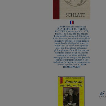
Libro Diccionario de Shotokan
ENCYCLOPEDIE DU KARATE
SHOTOKAN, escrito por SCHLATT,
francés, 14,5 x 21,5 cm, 240 páginas.
Indispensable pour votre bibliothèque
d’Arts Martiaux, cette édition complète et
exhaustive présente les techniques du
karaté dans leur intégralité, toutes les
expressions du karaté de compétition
ainsi que de nombreux aphorismes
philosophiques. Cette édition propose
une forme unique jusqu’ici, toute la
terminologie du karaté shôtôkan
accompagnée des idéogrammes japonais
(Kanji), de leur prononciation et leur
traduction. Le contenu se compose entre
autre du système de com...
MÁS
INFORMACIÓN
9,52 €