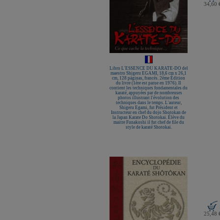
34,60 
Libro L'ESSENCE DU KARATE-DO del
maestro Shigeru EGAMI, 18,6 cm x 26,1
cm, 128 páginas, francés. 2ème Édition
du livre (1ère est parue en 1976). Il
contient les techniques fondamentales du
karaté, appuyées par de nombreuses
photos illustrant l'évolution des
techniques dans le temps. L'auteur,
Shigeru Egami, fut Président et
Instructeur en chef du dojo Shotokan de
la Japan Karate Do Shotokai. Élève du
maitre Funakoshi il fut chef de file du
style de karaté Shotokai.
25,48 