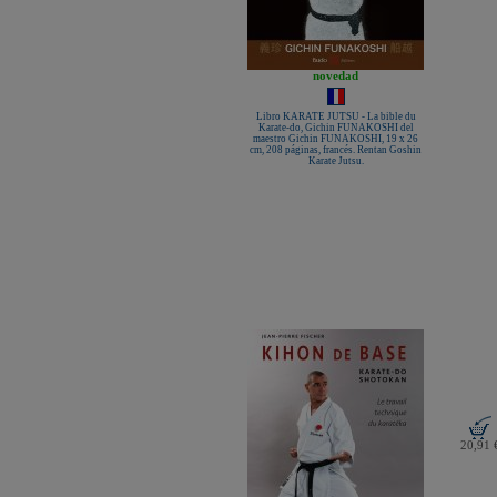
novedad
Libro KARATE JUTSU - La bible du
Karate-do, Gichin FUNAKOSHI del
maestro Gichin FUNAKOSHI, 19 x 26
cm, 208 páginas, francés. Rentan Goshin
Karate Jutsu.
20,91 