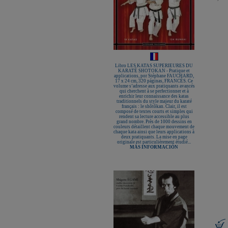
Libro LES KATAS SUPERIEURES DU
KARATÉ SHOTOKAN - Pratique et
applications, por Stéphane FAUCHARD,
17 x 24 cm, 320 páginas, FRANCÉS. Ce
volume s’adresse aux pratiquants avancés
qui cherchent à se perfectionner et à
enrichir leur connaissance des katas
traditionnels du style majeur du karaté
français : le shôtôkan. Clair, il est
composé de textes courts et simples qui
rendent sa lecture accessible au plus
grand nombre. Près de 1000 dessins en
couleurs détaillent chaque mouvement de
chaque kata ainsi que leurs applications à
deux pratiquants. La mise en page
originale est particulièrement étudié...
MÁS INFORMACIÓN