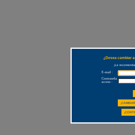
¿Desea cambiar a 
¡Le recomendam
E-mail :
Contraseña
acceso :
¡CAMBIAR
¡CONTI