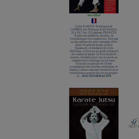
KAMIKAZE ALGODÓN GROSOR
ESPECIAL Premium Quality
Nuevo karategui Kamikaze NEW
LIFE EXCELLENCE WKF-KATA
novedad
TOKYO
¡Nueva tienda online Kamikaze
Libro KARATE Techniques de
para smartphones!
COMBAT, por Hirokazu KANAZAWA,
20 x 26,7 cm, 192 páginas, FRANCÉS.
Primer Cinturón negro de Defensa
Études des différents Kumite: de
Personal con Sindrome de Down
l'entraînement à la compétition. Écrit par
un des maîtres des plus renommé, élève
Nuevo escaparate de productos de
direct du père du karaté, Gichin
Karate en www.kamikaze.com
Funakoshi, et fondateur du style
Shôtôkan, ce livre est un guide exhaustif
Nuevo karategui Kamikaze Premier
du combat de karaté. Ce livre étudie le
Kata WKF
kumite, véritable porte vers le succès en
compétition et éclairage sur les katas.
¡Nuevo Kamikaze K-One para
Utilisant le principe de l'étude
Kumite!
systématique des diverses techniques de
kumite, l'auteur transmet l'essentiel de sa
¡Nuevo servicio de Bordados
connaissance acquise lors de ses propres
personalizados en KAMIKAZE!
co...
MÁS INFORMACIÓN
Pack de karategui "For Kids"
personalizados sin coste adicional
Nuevo anagrama bordado JKA
disponible
Kamikaze es patrocinador de la
Academia Shotokan Ryu Kase Ha
(KSKA)
¡Pruebe su fuerza y precisión con las
nuevas tablas de rompimiento!
38,37 