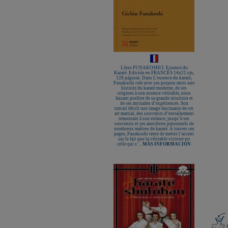
Libro FUNAKOSHI L'Essence du
Karaté. Edición en FRANCÉS 14x21 cm,
128 páginas. Dans L’essence du karaté,
Funakoshi crée avec ses propres mots une
histoire du karaté moderne, de ses
origines à son essence véritable, nous
faisant profiter de sa grande intuition et
de ses myriades d’expériences. Son
travail décrit une image fascinante de cet
art martial, des souvenirs d’entraînement
remontant à son enfance, jusqu’à ses
souvenirs et ses anecdotes personnels de
nombreux maîtres de karaté. À travers ces
pages, Funakoshi tente de mettre l’accent
sur le fait que la véritable victoire est
celle qui s’...
MÁS INFORMACIÓN
27,79 