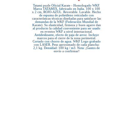
Tatami puzle Oficial Karate - Homologado WKF.
Marca TATAMIX, fabricado en Italia. 100 x 100
x 2 cm, ROJO-AZUL. Reversible. Lavable. Hecho
de espuma de polietileno reticulado con
características técnicas diseñadas para satisfacer las
demandas de la WKF (Federación Mundial de
Karate). Su elasticidad, firmeza y buen agarre dan
al producto la calidad conveniente para ser usado
en eventos WKF a nivel internacional.
Antideslizante, efecto de paja de arroz. Incluye
marcos para el cierre de la zona perimetral.
Cortado con chorro de agua. WKF Logo grabado
con LASER. Peso aproximado de cada plancha:
2,1 kg. Densidad: 100 kg / m3. Nota: ¡Gastos de
envío a confirmar!