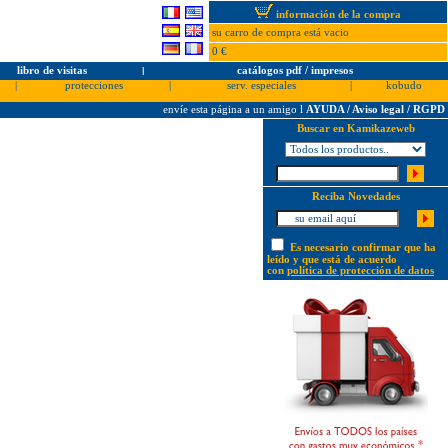
información de la compra
su carro de compra está vacio
0 €
libro de visitas
l
catálogos pdf / impresos
|
protecciones
|
serv. especiales
|
kobudo
envíe esta página a un amigo
l
AYUDA / Aviso legal / RGPD
Buscar en Kamikazeweb
Reciba Novedades
Es necesario confirmar que ha
leído y que está de acuerdo
con
política de protección de datos