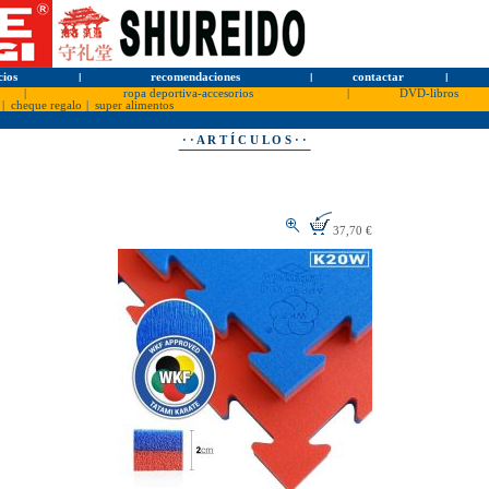
cios
l
recomendaciones
l
contactar
l
|
ropa deportiva-accesorios
|
DVD-libros
|
cheque regalo
|
super alimentos
· · A R T Í C U L O S · ·
37,70 €