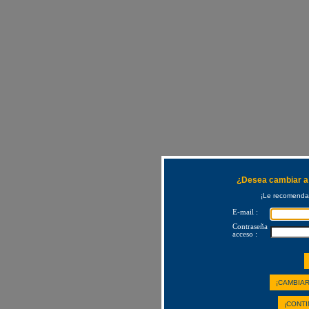
¿Desea cambiar a 
¡Le recomendam
E-mail :
Contraseña
acceso :
¡CAMBIAR
¡CONTI