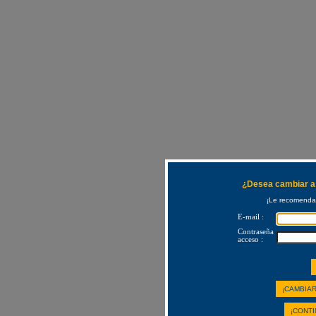
¿Desea cambiar a 
¡Le recomendam
E-mail :
Contraseña
acceso :
¡CAMBIAR
¡CONTI