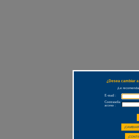
¿Desea cambiar a 
¡Le recomendam
E-mail :
Contraseña
acceso :
¡CAMBIAR
¡CONTI