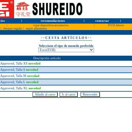
cios
l
recomendaciones
l
contactar
l
|
ropa deportiva-accesorios
|
DVD-libros
|
cheque regalo
|
super alimentos
· · C E S T A A R T Í C U L O S · ·
Seleccione el tipo de moneda preferido
Descripción artículo
Approved, Talla XS
novedad
Approved, Talla S
novedad
 Approved, Talla M
novedad
Approved, Talla L
novedad
 Approved, Talla XL
novedad