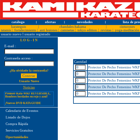
catálogo
l
ofertas
l
novedades
l
lista de pre
karateguis
|
chandales-hakama
|
cinturones
tatamis
|
fortalecimiento
|
anti lesiones
|
camisetas
|
tokyo edition
|
revistas
|
yoga-meditación
usuario nuevo
l
usuario registrado
L O G - I N
E-mail :
Contraseña acceso :
¡PERSONALICE LOS
Cantidad
KARATEGUIS KAMIKAZE CON
SU LOGOTIPO!
Protector De Pecho Femenino WKF 
¿Ha olvidado la contraseña?
Tarifas especiales para clubes, dojos
Protector De Pecho Femenino WKF 
y asociaciones
Protector De Pecho Femenino WKF
Usuario Nuevo
¡Nuevos catálogos de Kamikaze!
Protector De Pecho Femenino WKF 
Noticias
¡Nuevo karategui Kamikaze
Premier-Kata-WKF REVERSIBLE,
Protector De Pecho Femenino WKF
Hombros bordados en rojo y azul!
¡Nuevos DVD KATA GUIDE
MOVIE FOR ALL JAPAN
KARATEDO SHOTOKAN TOKUI
KATA VOL. 1 + 2!
Calendario de Eventos
¡Nuevo karategui Kamikaze K-One-
Listado de Dojos
WKF Kumite REVERSIBLE,
Hombros bordados en rojo y azul!
Compra Rápida
¡Nuevo karategui Kamikaze NEW
Servicios Gratuítos
LIFE SENSEI - hecho en Japón!
Oportunidades
¡KAMIKAZE PROFESSIONAL