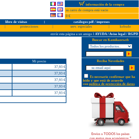
información de la compra
su carro de compra está vacio
0 €
libro de visitas
l
catálogos pdf / impresos
|
protecciones
|
serv. especiales
|
kobudo
envíe esta página a un amigo
l
AYUDA / Aviso legal / RGPD
Buscar en Kamikazeweb
Reciba Novedades
Mi precio
37,93 €
37,93 €
Es necesario confirmar que ha
37,93 €
leído y que está de acuerdo
con
política de protección de datos
37,93 €
37,93 €