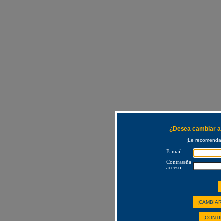
¿Desea cambiar a 
¡Le recomendam
E-mail :
Contraseña
acceso :
¡CAMBIAR
¡CONTI