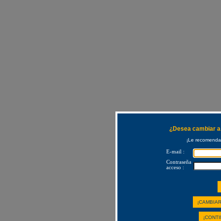
¿Desea cambiar a 
¡Le recomendam
E-mail :
Contraseña
acceso :
¡CAMBIAR
¡CONTI