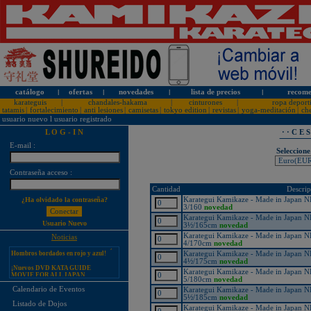
catálogo
l
ofertas
l
novedades
l
lista de precios
l
recome
karateguis
|
chandales-hakama
|
cinturones
|
ropa deport
tatamis
|
fortalecimiento
|
anti lesiones
|
camisetas
|
tokyo edition
|
revistas
|
yoga-meditación
|
ch
usuario nuevo
l
usuario registrado
L O G - I N
· · C E 
E-mail :
Seleccione
¡PERSONALICE LOS
Contraseña acceso :
KARATEGUIS KAMIKAZE CON
SU LOGOTIPO!
Cantidad
Descrip
Tarifas especiales para clubes, dojos
Karategui Kamikaze - Made in Japan 
¿Ha olvidado la contraseña?
y asociaciones
3/160
novedad
Karategui Kamikaze - Made in Japan 
¡Nuevos catálogos de Kamikaze!
Usuario Nuevo
3½/165cm
novedad
¡Nuevo karategui Kamikaze
Karategui Kamikaze - Made in Japan 
Noticias
Premier-Kata-WKF REVERSIBLE,
4/170cm
novedad
Hombros bordados en rojo y azul!
Karategui Kamikaze - Made in Japan 
4½/175cm
novedad
¡Nuevos DVD KATA GUIDE
MOVIE FOR ALL JAPAN
Karategui Kamikaze - Made in Japan 
KARATEDO SHOTOKAN TOKUI
5/180cm
novedad
KATA VOL. 1 + 2!
Calendario de Eventos
Karategui Kamikaze - Made in Japan 
¡Nuevo karategui Kamikaze K-One-
5½/185cm
novedad
Listado de Dojos
WKF Kumite REVERSIBLE,
Karategui Kamikaze - Made in Japan 
Hombros bordados en rojo y azul!