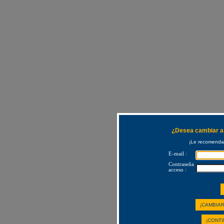
¿Desea cambiar a 
¡Le recomendam
E-mail :
Contraseña
acceso :
¡CAMBIAR
¡CONTI