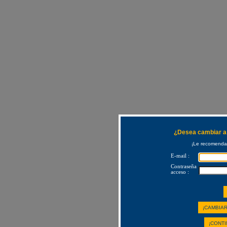
¿Desea cambiar a 
¡Le recomendam
E-mail :
Contraseña
acceso :
¡CAMBIAR
¡CONTI