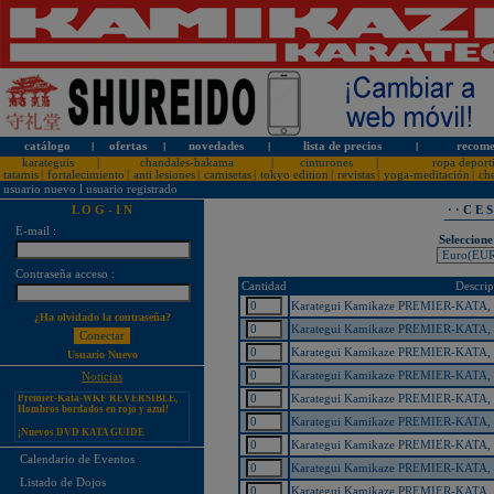
catálogo
l
ofertas
l
novedades
l
lista de precios
l
recome
karateguis
|
chandales-hakama
|
cinturones
|
ropa deport
tatamis
|
fortalecimiento
|
anti lesiones
|
camisetas
|
tokyo edition
|
revistas
|
yoga-meditación
|
ch
usuario nuevo
l
usuario registrado
L O G - I N
· · C E 
E-mail :
Seleccione
Contraseña acceso :
¡PERSONALICE LOS
Cantidad
Descrip
KARATEGUIS KAMIKAZE CON
SU LOGOTIPO!
Karategui Kamikaze PREMIER-KATA, t
¿Ha olvidado la contraseña?
Tarifas especiales para clubes, dojos
Karategui Kamikaze PREMIER-KATA, t
y asociaciones
Karategui Kamikaze PREMIER-KATA, t
Usuario Nuevo
¡Nuevos catálogos de Kamikaze!
Karategui Kamikaze PREMIER-KATA, t
Noticias
¡Nuevo karategui Kamikaze
Premier-Kata-WKF REVERSIBLE,
Karategui Kamikaze PREMIER-KATA, t
Hombros bordados en rojo y azul!
Karategui Kamikaze PREMIER-KATA, t
¡Nuevos DVD KATA GUIDE
MOVIE FOR ALL JAPAN
KARATEDO SHOTOKAN TOKUI
Karategui Kamikaze PREMIER-KATA, t
KATA VOL. 1 + 2!
Calendario de Eventos
Karategui Kamikaze PREMIER-KATA, t
¡Nuevo karategui Kamikaze K-One-
Listado de Dojos
WKF Kumite REVERSIBLE,
Karategui Kamikaze PREMIER-KATA, t