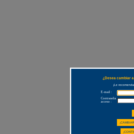
¿Desea cambiar a 
¡Le recomendam
E-mail :
Contraseña
acceso :
¡CAMBIAR
¡CONTI