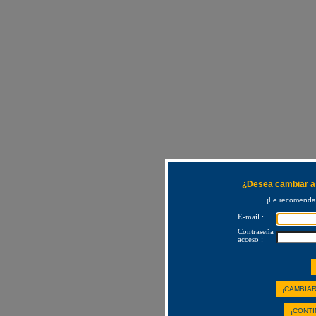
¿Desea cambiar a 
¡Le recomendam
E-mail :
Contraseña
acceso :
¡CAMBIAR
¡CONTI