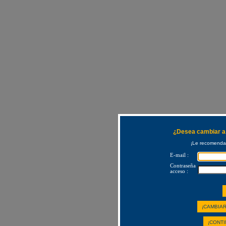
¿Desea cambiar a 
¡Le recomendam
E-mail :
Contraseña
acceso :
¡CAMBIAR
¡CONTI