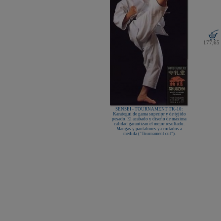
KAMIKAZE SATÍN GROSOR
ESPECIAL Premium Quality
New Life Cinturón Negro
KAMIKAZE ALGODÓN GROSOR
ESPECIAL Premium Quality
Nuevo karategui Kamikaze NEW
177,65
LIFE EXCELLENCE WKF-KATA
TOKYO
¡Nueva tienda online Kamikaze
para smartphones!
Primer Cinturón negro de Defensa
Personal con Sindrome de Down
Nuevo escaparate de productos de
Karate en www.kamikaze.com
Nuevo karategui Kamikaze Premier
SENSEI - TOURNAMENT TK-10:
Kata WKF
Karategui de gama superior y de tejido
pesado. El acabado y diseño de máxima
¡Nuevo Kamikaze K-One para
calidad garantizan el mejor resultado.
Kumite!
Mangas y pantalones ya cortados a
medida ("Tournament cut").
¡Nuevo servicio de Bordados
personalizados en KAMIKAZE!
Pack de karategui "For Kids"
personalizados sin coste adicional
Nuevo anagrama bordado JKA
disponible
Kamikaze es patrocinador de la
Academia Shotokan Ryu Kase Ha
(KSKA)
¡Pruebe su fuerza y precisión con las
nuevas tablas de rompimiento!