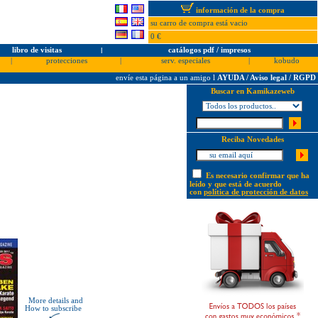
información de la compra
su carro de compra está vacio
0 €
libro de visitas
l
catálogos pdf / impresos
|
protecciones
|
serv. especiales
|
kobudo
envíe esta página a un amigo
l
AYUDA / Aviso legal / RGPD
Buscar en Kamikazeweb
Reciba Novedades
Es necesario confirmar que ha
leído y que está de acuerdo
con
política de protección de datos
More details and
How to subscribe