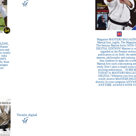
Magazine MASTERS MAGAZINE
Martial Arts, inglés. The Magazin
ZINE,
The Serious Martial Artist NOW
 Karate
DIGITAL EDITION! Masters is w
nior and
regarded as the Premier technic
s totally
publication in its field: the met
: John
masters, philosophy and training 
 100%
that combine to make the world
Do, from
Martial Arts such a fascinating ar
ineages.
study. Don’t miss a single issue o
ers.
exciting publication… SUBSC
TODAY to MASTERS MAGAZ
DIGITAL! Wherever you live in
world, receive MASTERS DIG
directly in your computer. ANY
ANYTIME. ALWAYS WITH Y
Versión digital