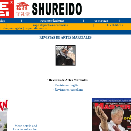
cios
l
recomendaciones
l
contactar
l
|
ropa deportiva-accesorios
|
DVD-libros
|
cheque regalo
|
super alimentos
· · REVISTAS DE ARTES MARCIALES · ·
· Revistas de Artes Marciales
· Revistas en inglés
· Revistas en castellano
More details and
How to subscribe