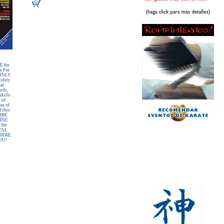
 for
e For
 ONLY
idely
al
hods,
skills
 of
eas of
f this
RIBE
INE
 the
ITAL
WHERE.
OU!