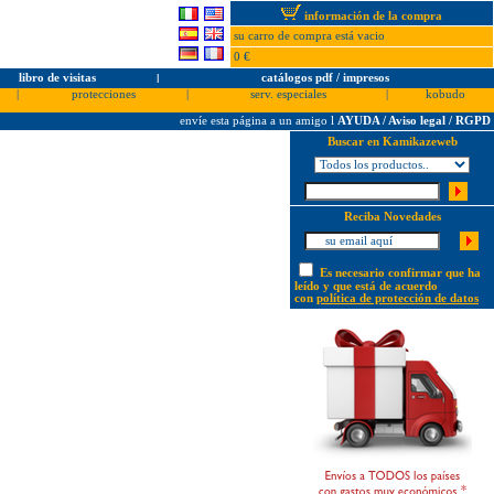
información de la compra
su carro de compra está vacio
0 €
libro de visitas
l
catálogos pdf / impresos
|
protecciones
|
serv. especiales
|
kobudo
envíe esta página a un amigo
l
AYUDA / Aviso legal / RGPD
Buscar en Kamikazeweb
Reciba Novedades
Es necesario confirmar que ha
leído y que está de acuerdo
con
política de protección de datos