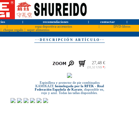
cios
l
recomendaciones
l
contactar
l
|
ropa deportiva-accesorios
|
DVD-libros
|
cheque regalo
|
super alimentos
· · D E S C R I P C I Ó N A R T Í C U L O · ·
27,48 €
(31,52 US$
*
)
Espinillera y protector de pie combinados
KAMIKAZE
homologada por la RFEK - Real
Federación Española de Karate
, disponible en,
rojo y azul. Todas las tallas disponibles.