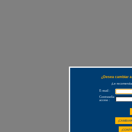
¿Desea cambiar a 
¡Le recomendam
E-mail :
Contraseña
acceso :
¡CAMBIAR
¡CONTI