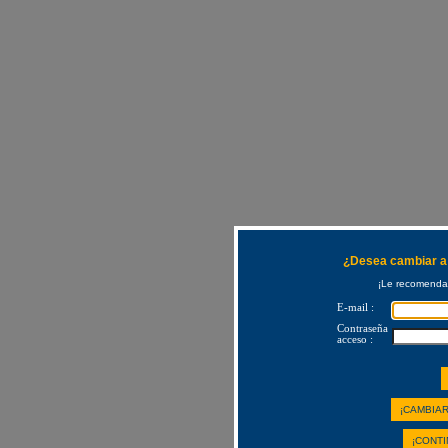
¿Desea cambiar a 
¡Le recomendam
E-mail :
Contraseña
acceso :
¡CAMBIAR
¡CONTI