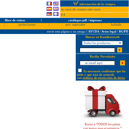
información de la compra
su carro de compra está vacio
0 €
libro de visitas
l
catálogos pdf / impresos
|
protecciones
|
serv. especiales
|
kobudo
envíe esta página a un amigo
l
AYUDA / Aviso legal / RGPD
Buscar en Kamikazeweb
Reciba Novedades
Es necesario confirmar que ha
leído y que está de acuerdo
con
política de protección de datos