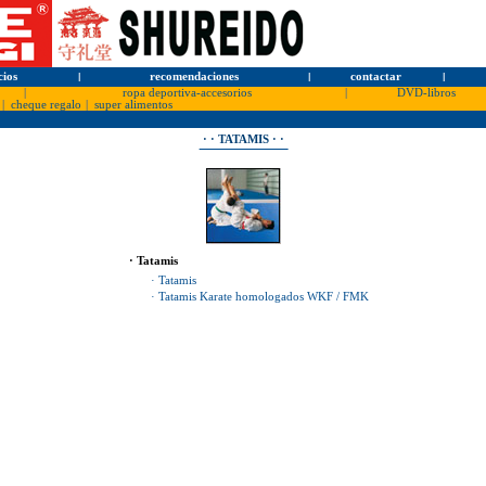
cios
l
recomendaciones
l
contactar
l
|
ropa deportiva-accesorios
|
DVD-libros
|
cheque regalo
|
super alimentos
· · TATAMIS · ·
· Tatamis
· Tatamis
· Tatamis Karate homologados WKF / FMK