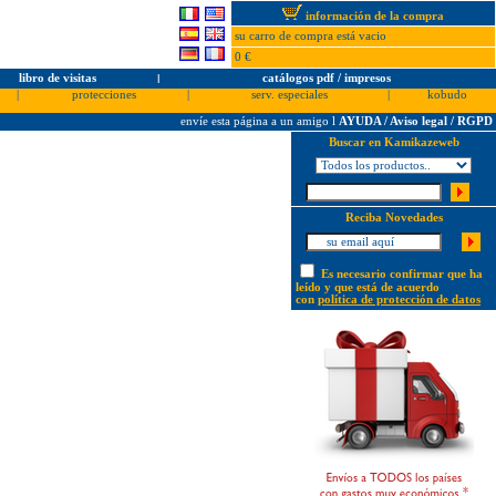
información de la compra
su carro de compra está vacio
0 €
libro de visitas
l
catálogos pdf / impresos
|
protecciones
|
serv. especiales
|
kobudo
envíe esta página a un amigo
l
AYUDA / Aviso legal / RGPD
Buscar en Kamikazeweb
Reciba Novedades
Es necesario confirmar que ha
leído y que está de acuerdo
con
política de protección de datos