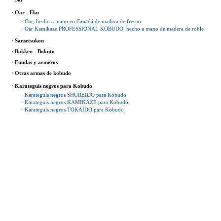
· Oar - Eku
· Oar, hecho a mano en Canadá de madera de fresno
· Oar Kamikaze PROFESSIONAL KOBUDO, hecho a mano de madera de roble
· Sansetsukon
· Bokken - Bokuto
· Fundas y armeros
· Otras armas de kobudo
· Karateguis negros para Kobudo
· Karateguis negros SHUREIDO para Kobudo
· Karateguis negros KAMIKAZE para Kobudo
· Karateguis negros TOKAIDO para Kobudo