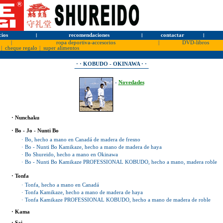
cios
l
recomendaciones
l
contactar
l
|
ropa deportiva-accesorios
|
DVD-libros
|
cheque regalo
|
super alimentos
· · KOBUDO - OKINAWA · ·
-
Novedades
· Nunchaku
· Bo - Jo - Nunti Bo
· Bo, hecho a mano en Canadá de madera de fresno
· Bo - Nunti Bo Kamikaze, hecho a mano de madera de haya
· Bo Shureido, hecho a mano en Okinawa
· Bo - Nunti Bo Kamikaze PROFESSIONAL KOBUDO, hecho a mano, madera roble
· Tonfa
· Tonfa, hecho a mano en Canadá
· Tonfa Kamikaze, hecho a mano de madera de haya
· Tonfa Kamikaze PROFESSIONAL KOBUDO, hecho a mano de madera de roble
· Kama
· Sai