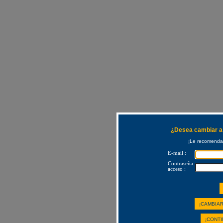
¿Desea cambiar a 
¡Le recomendam
E-mail :
Contraseña
acceso :
¡CAMBIAR
¡CONTI