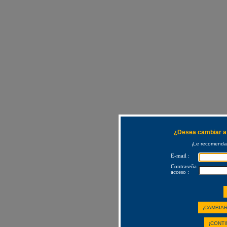
¿Desea cambiar a 
¡Le recomendam
E-mail :
Contraseña
acceso :
¡CAMBIAR
¡CONTI