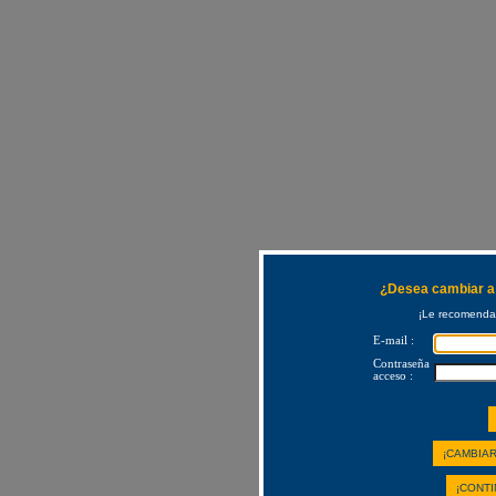
¿Desea cambiar a 
¡Le recomendam
E-mail :
Contraseña
acceso :
¡CAMBIAR
¡CONTI