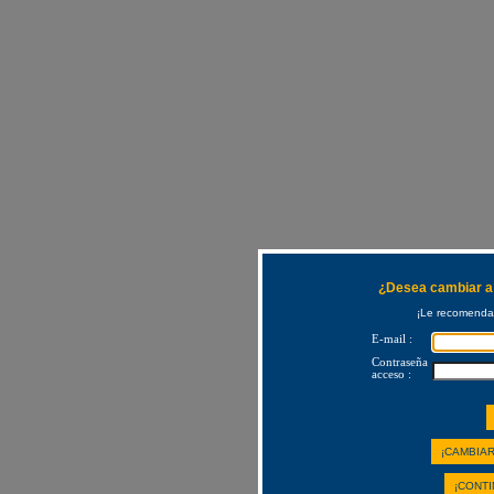
¿Desea cambiar a 
¡Le recomendam
E-mail :
Contraseña
acceso :
¡CAMBIAR
¡CONTI