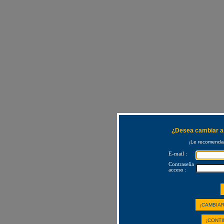
¿Desea cambiar a 
¡Le recomendam
E-mail :
Contraseña
acceso :
¡CAMBIAR
¡CONTI