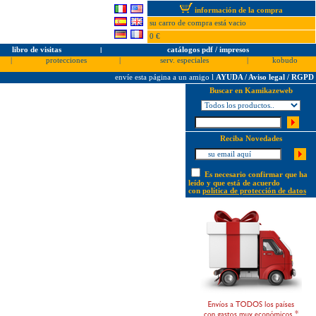
información de la compra
su carro de compra está vacio
0 €
libro de visitas
l
catálogos pdf / impresos
|
protecciones
|
serv. especiales
|
kobudo
envíe esta página a un amigo
l
AYUDA / Aviso legal / RGPD
Buscar en Kamikazeweb
Reciba Novedades
Es necesario confirmar que ha
leído y que está de acuerdo
con
política de protección de datos