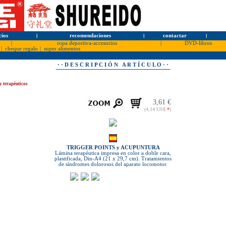
cios
l
recomendaciones
l
contactar
l
|
ropa deportiva-accesorios
|
DVD-libros
|
cheque regalo
|
super alimentos
· · D E S C R I P C I Ó N A R T Í C U L O · ·
y terapéuticos
3,61 €
(4,14 US$
*
)
TRIGGER POINTS y ACUPUNTURA
Lámina terapéutica impresa en color a doble cara,
plastificada, Din-A4 (21 x 29,7 cm). Tratamientos
de síndromes dolorosos del aparato locomotor.