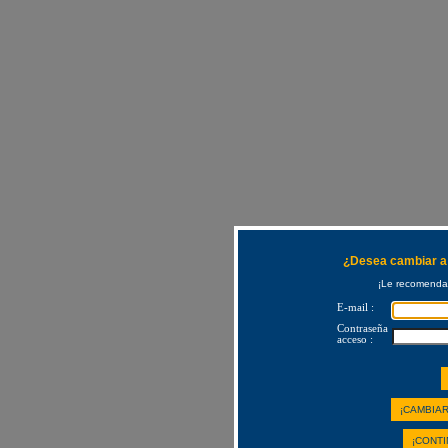
¿Desea cambiar a 
¡Le recomendam
E-mail :
Contraseña
acceso :
¡CAMBIAR
¡CONTI