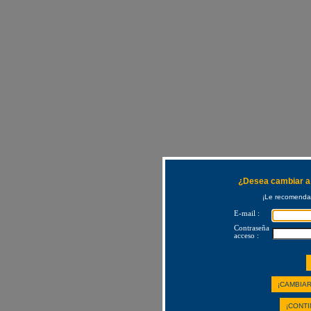
¿Desea cambiar a 
¡Le recomendam
E-mail :
Contraseña
acceso :
¡CAMBIAR
¡CONTI