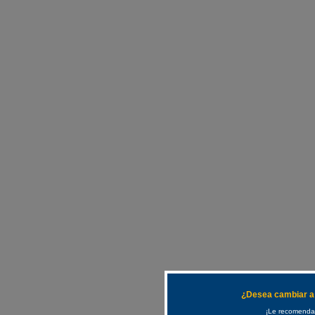
¿Desea cambiar a 
¡Le recomendam