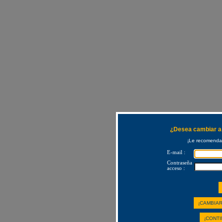
¿Desea cambiar a 
¡Le recomendam
E-mail :
Contraseña
acceso :
¡CAMBIAR
¡CONTI