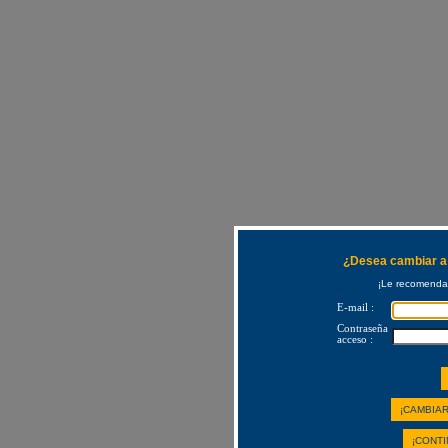
¿Desea cambiar a 
¡Le recomendam
E-mail :
Contraseña
acceso :
¡CAMBIAR
¡CONTI