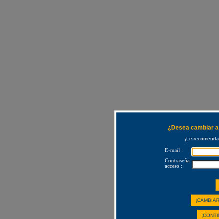
¿Desea cambiar a 
¡Le recomendam
E-mail :
Contraseña
acceso :
¡CAMBIAR
¡CONTI