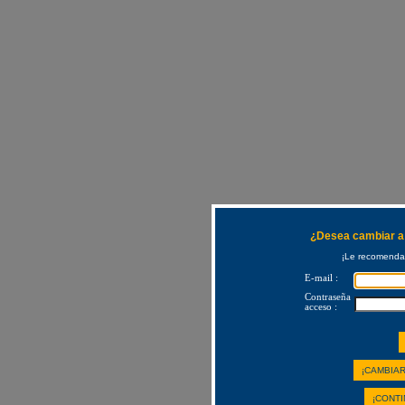
¿Desea cambiar a 
¡Le recomendam
E-mail :
Contraseña
acceso :
¡CAMBIAR
¡CONTI