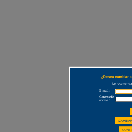
¿Desea cambiar a 
¡Le recomendam
E-mail :
Contraseña
acceso :
¡CAMBIAR
¡CONTI