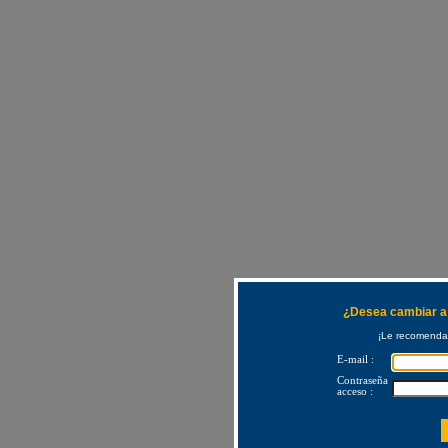
¿Desea cambiar a 
¡Le recomendam
E-mail :
Contraseña
acceso :