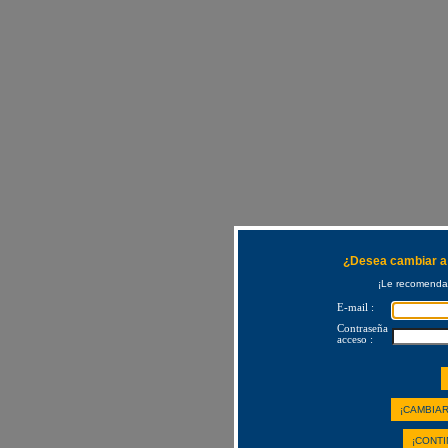
¿Desea cambiar a 
¡Le recomendam
E-mail :
Contraseña
acceso :
¡CAMBIAR
¡CONTI